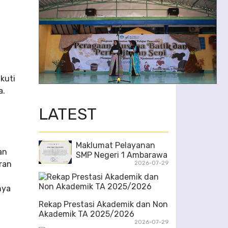
kuti
a.
2/6
LATEST
Maklumat Pelayanan
an
SMP Negeri 1 Ambarawa
ran
2026-07-29
nya
Rekap Prestasi Akademik dan Non
Akademik TA 2025/2026
2026-07-29