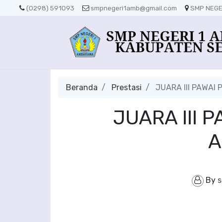
(0298) 591093
smpnegeri1amb@gmail.com
SMP NEGE
Beranda
Prestasi
JUARA III PAWA
JUARA III
A
By
s