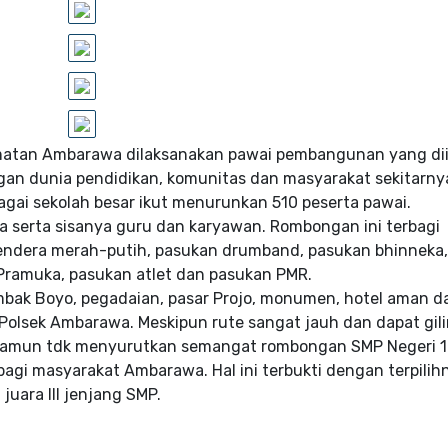
amatan Ambarawa dilaksanakan pawai pembangunan yang dii
ngan dunia pendidikan, komunitas dan masyarakat sekitarny
ai sekolah besar ikut menurunkan 510 peserta pawai.
wa serta sisanya guru dan karyawan. Rombongan ini terbagi
endera merah-putih, pasukan drumband, pasukan bhinneka,
n Pramuka, pasukan atlet dan pasukan PMR.
mbak Boyo, pegadaian, pasar Projo, monumen, hotel aman d
Polsek Ambarawa. Meskipun rute sangat jauh dan dapat gili
namun tdk menyurutkan semangat rombongan SMP Negeri 1
gi masyarakat Ambarawa. Hal ini terbukti dengan terpilih
uara III jenjang SMP.