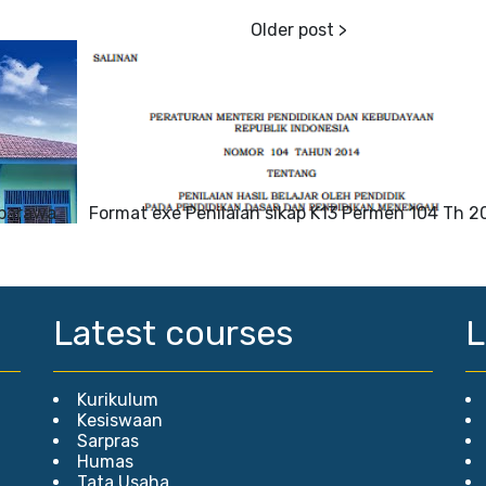
mbarawa
Format exe Penilaian sikap K13 Permen 104 Th 2
Latest courses
L
Kurikulum
Kesiswaan
Sarpras
Humas
Tata Usaha