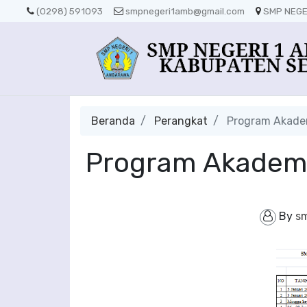
(0298) 591093
smpnegeri1amb@gmail.com
SMP NEGE
Beranda
Perangkat
Program Akade
Program Akadem
By
s