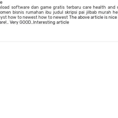
ce
load software dan game gratis terbaru
care
health and 
women
bisnis rumahan ibu
judul skripsi pai
jilbab murah
he
cyst
how to newest
how to newest
The above article is nice
are!.. Very GOOD..Interesting article