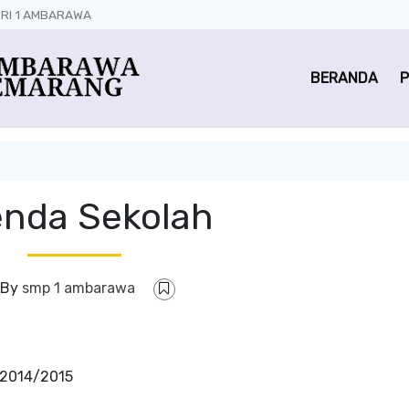
RI 1 AMBARAWA
BERANDA
P
nda Sekolah
By
smp 1 ambarawa
 2014/2015