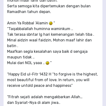
mohon maaf lahir dan batin.
Serta semoga kita dipertemukan dengan bulan
Ramadhan tahun depan.
Amin Ya Robbal ‘Alamin
“
“Taqabbalallah huminna waminkum ..
Tak terasa sbntar lg hari kemenangan telah tiba .
Minal aidzin waal faidzin, Mohon maaf lahir dan
batin .
Maafkan segla kesalahan saya baik d sengaja
maupun tidak ..
Mulai dari NOL yaaa ..
“
“Happy Eid ul-Fitr 1432 H “to forgive is the highest,
most beautiful from of love. In return, you will
receive untold peace and happiness”
“Fitrah sejati adalah mengakbarkan Allah…
dan Syariat-Nya di alam jiwa..