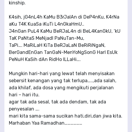
kinship.
K4sih, jG4nL4h KaMu B3rJalAn di DeP4nKu, K4rNa
aKu T4K KuaSa iKuTi L4nGkaHmU..
J4nGan PuL4 KaMu BeRJaL4n di BeL4KanGkU, ‘kU
TaK PaNtaS MeNjadI PaNuTan-Mu,
TaPi…. MaRiLaH KiTa BeRJaLaN BeRiRiNgaN,
BerGandEnGan TanGaN-MenYoNgSonG HarI EsUk
PeNuH KaSih dAn RidHo ILLaHi….
Mungkin hari-hari yang lewat telah menyisakan
sebersit kenangan yang tak terlupa…..,ada salah,
ada khilaf, ada dosa yang mengikuti perjalanan
hari – hari itu.
agar tak ada sesal, tak ada dendam, tak ada
penyesalan ….
mari kita sama-sama sucikan hati,diri,dan jiwa kita.
Marhaban Yaa Ramadhan………………