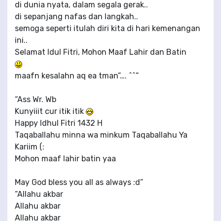
di dunia nyata, dalam segala gerak..
di sepanjang nafas dan langkah..
semoga seperti itulah diri kita di hari kemenangan
ini..
Selamat Idul Fitri, Mohon Maaf Lahir dan Batin
maafn kesalahn aq ea tman”…. ^^”
“Ass Wr. Wb
Kunyiiit cur itik itik
Happy Idhul Fitri 1432 H
Taqaballahu minna wa minkum Taqaballahu Ya
Kariim (:
Mohon maaf lahir batin yaa
May God bless you all as always :d”
“Allahu akbar
Allahu akbar
Allahu akbar