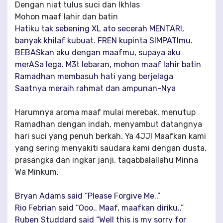
Dengan niat tulus suci dan Ikhlas
Mohon maaf lahir dan batin
Hatiku tak sebening XL ato secerah MENTARI,
banyak khilaf kubuat. FREN kupinta SIMPATImu.
BEBASkan aku dengan maafmu, supaya aku
merASa lega. M3t lebaran, mohon maaf lahir batin
Ramadhan membasuh hati yang berjelaga
Saatnya meraih rahmat dan ampunan-Nya
Harumnya aroma maaf mulai merebak, menutup
Ramadhan dengan indah, menyambut datangnya
hari suci yang penuh berkah. Ya 4JJI Maafkan kami
yang sering menyakiti saudara kami dengan dusta,
prasangka dan ingkar janji. taqabbalallahu Minna
Wa Minkum.
Bryan Adams said “Please Forgive Me..”
Rio Febrian said “Ooo.. Maaf, maafkan diriku..”
Ruben Studdard said “Well this is my sorry for