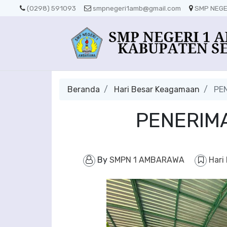
(0298) 591093
smpnegeri1amb@gmail.com
SMP NEGE
Beranda
Hari Besar Keagamaan
PEN
PENERIM
By
SMPN 1 AMBARAWA
Hari